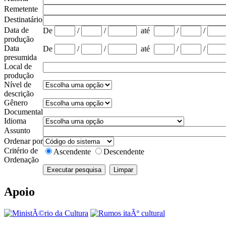
Remetente
Destinatário
Data de
De
/
/
até
/
/
produção
Data
De
/
/
até
/
/
presumida
Local de
produção
Nível de
descrição
Gênero
Documental
Idioma
Assunto
Ordenar por
Critério de
Ascendente
Descendente
Ordenação
Apoio