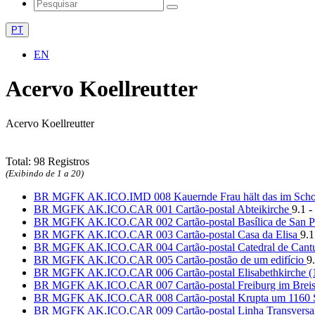
PT
EN
Acervo Koellreutter
Acervo Koellreutter
Total: 98 Registros
(Exibindo de 1 a 20)
BR MGFK AK.ICO.IMD 008 Kauernde Frau hält das im Scho[
BR MGFK AK.ICO.CAR 001 Cartão-postal Abteikirche
9.1 -
BR MGFK AK.ICO.CAR 002 Cartão-postal Basílica de San P
BR MGFK AK.ICO.CAR 003 Cartão-postal Casa da Elisa
9.1
BR MGFK AK.ICO.CAR 004 Cartão-postal Catedral de Cant
BR MGFK AK.ICO.CAR 005 Cartão-postão de um edifício
9
BR MGFK AK.ICO.CAR 006 Cartão-postal Elisabethkirche (
BR MGFK AK.ICO.CAR 007 Cartão-postal Freiburg im Breis
BR MGFK AK.ICO.CAR 008 Cartão-postal Krupta um 1160 St
BR MGFK AK.ICO.CAR 009 Cartão-postal Linha Transversal 