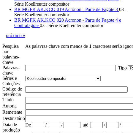
Série Koellreutter compositor
BR MGFK AK.KCO 019 Acronon - Parte de Fagote 3
03 -
Série Koellreutter compositor
BR MGFK AK.KCO 020 Acronon - Parte de Fagote 4 e
Contrafagote
03 - Série Koellreutter compositor
próximo »
Pesquisa
As palavras-chave com menos de
1
caracteres serão igno
por
palavras-
chave
Palavras-
Tipo
chave
Séries e
Coleções
Código de
referência
Título
Autoria
Remetente
Destinatário
Data de
De
/
/
até
/
/
produção