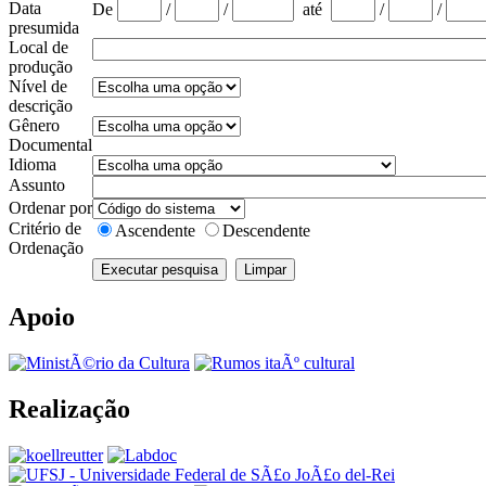
Data
De
/
/
até
/
/
presumida
Local de
produção
Nível de
descrição
Gênero
Documental
Idioma
Assunto
Ordenar por
Critério de
Ascendente
Descendente
Ordenação
Apoio
Realização