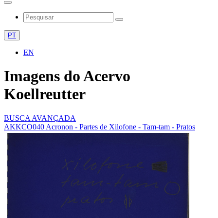
PT
EN
Imagens do Acervo
Koellreutter
BUSCA AVANÇADA
AKKCO040 Acronon - Partes de Xilofone - Tam-tam - Pratos