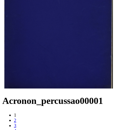
Acronon_percussao00001
1
2
3