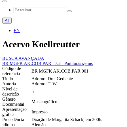
PT
EN
Acervo Koellreutter
BUSCA AVANÇADA
BR MGFK AK.COB.PAR - 7.2 - Partituras gerais
Código de
BR MGFK AK.COB.PAR 001
referência
Título
Adorno: Drei Gedichte
Autoria
Adorno, T. W.
Nível de
5
descrição
Gênero
Musicográfico
Documental
Apresentação
Impresso
gráfica
Procedência
Doação de Margarita Schack, em 2006.
Idioma
Alemão