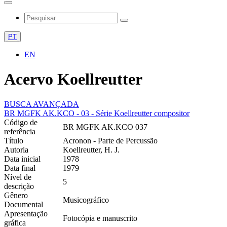
PT
EN
Acervo Koellreutter
BUSCA AVANÇADA
BR MGFK AK.KCO - 03 - Série Koellreutter compositor
Código de
BR MGFK AK.KCO 037
referência
Título
Acronon - Parte de Percussão
Autoria
Koellreutter, H. J.
Data inicial
1978
Data final
1979
Nível de
5
descrição
Gênero
Musicográfico
Documental
Apresentação
Fotocópia e manuscrito
gráfica