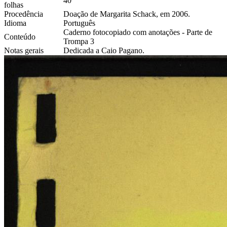
40
folhas
Procedência
Doação de Margarita Schack, em 2006.
Idioma
Português
Caderno fotocopiado com anotações - Parte de
Conteúdo
Trompa 3
Notas gerais
Dedicada a Caio Pagano.