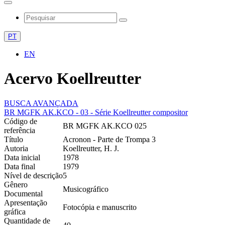
PT
EN
Acervo Koellreutter
BUSCA AVANÇADA
BR MGFK AK.KCO - 03 - Série Koellreutter compositor
Código de
BR MGFK AK.KCO 025
referência
Título
Acronon - Parte de Trompa 3
Autoria
Koellreutter, H. J.
Data inicial
1978
Data final
1979
Nível de descrição
5
Gênero
Musicográfico
Documental
Apresentação
Fotocópia e manuscrito
gráfica
Quantidade de