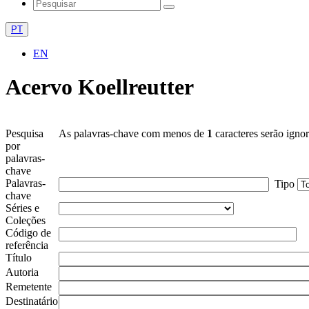
PT
EN
Acervo Koellreutter
Pesquisa
As palavras-chave com menos de
1
caracteres serão igno
por
palavras-
chave
Palavras-
Tipo
chave
Séries e
Coleções
Código de
referência
Título
Autoria
Remetente
Destinatário