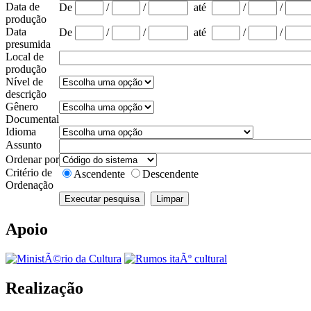
Data de
De
/
/
até
/
/
produção
Data
De
/
/
até
/
/
presumida
Local de
produção
Nível de
descrição
Gênero
Documental
Idioma
Assunto
Ordenar por
Critério de
Ascendente
Descendente
Ordenação
Apoio
Realização